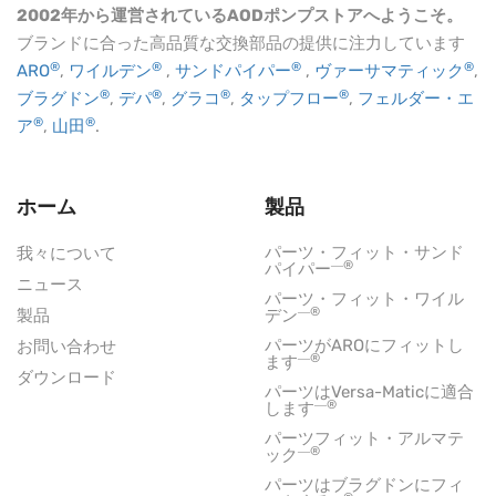
2002年から運営されているAODポンプストアへようこそ。
ブランドに合った高品質な交換部品の提供に注力しています
®
®
®
®
ARO
,
ワイルデン
,
サンドパイパー
,
ヴァーサマティック
,
®
®
®
®
ブラグドン
,
デパ
,
グラコ
,
タップフロー
,
フェルダー・エ
®
®
ア
,
山田
.
ホーム
製品
パーツ・フィット・サンド
我々について
―®
パイパー
ニュース
パーツ・フィット・ワイル
―®
製品
デン
パーツがAROにフィットし
お問い合わせ
―®
ます
ダウンロード
パーツはVersa-Maticに適合
―®
します
パーツフィット・アルマテ
―®
ック
パーツはブラグドンにフィ