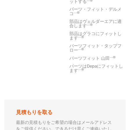
―®
ットする
パーツ・フィット・デルメ
―®
コ
部品はヴェルダーエアに適
―®
合します
部品はグラコにフィットし
―®
ます
パーツフィット・タップフ
―®
ロー
―®
パーツフィット 山田
パーツはDepaにフィットし
―®
ます
見積もりを取る
最新の見積もりをご希望の場合はメールアドレス
をご提供ください。できるだけ早くご連絡いたし