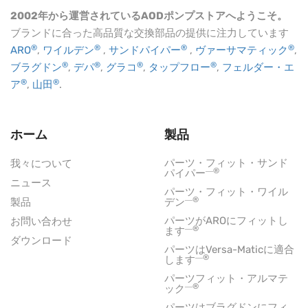
2002年から運営されているAODポンプストアへようこそ。
ブランドに合った高品質な交換部品の提供に注力しています
®
®
®
®
ARO
,
ワイルデン
,
サンドパイパー
,
ヴァーサマティック
,
®
®
®
®
ブラグドン
,
デパ
,
グラコ
,
タップフロー
,
フェルダー・エ
®
®
ア
,
山田
.
ホーム
製品
パーツ・フィット・サンド
我々について
―®
パイパー
ニュース
パーツ・フィット・ワイル
―®
製品
デン
パーツがAROにフィットし
お問い合わせ
―®
ます
ダウンロード
パーツはVersa-Maticに適合
―®
します
パーツフィット・アルマテ
―®
ック
パーツはブラグドンにフィ