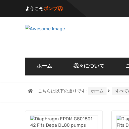
ようこそ
ポンプ店!
ホーム
我々について
こちらは以下の通りです:
ホーム
すべて