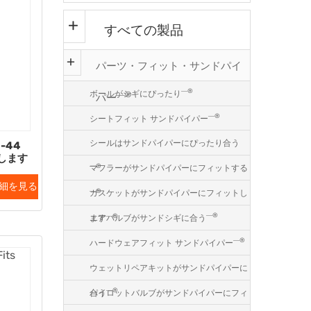
すべての製品
パーツ・フィット・サンドパイ
―®
ボールがシギにぴったり
―®
パー
―®
シートフィット サンドパイパー
シールはサンドパイパーにぴったり合う
-44
合します
―®
マフラーがサンドパイパーにフィットする
細を見る
―®
ガスケットがサンドパイパーにフィットし
―®
―®
エアバルブがサンドシギに合う
ます
―®
ハードウェアフィット サンドパイパー
ウェットリペアキットがサンドパイパーに
―®
パイロットバルブがサンドパイパーにフィ
合う