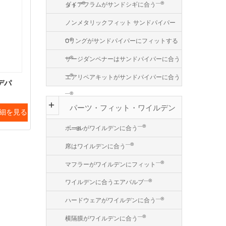
―®
―®
ダイアフラムがサンドシギに合う
ット
ノンメタリックフィット サンドパイパー
―®
Oリングがサンドパイパーにフィットする
―®
サージダンペナーはサンドパイパーに合う
―®
エアリペアキットがサンドパイパーに合う
 デパ
―®
パーツ・フィット・ワイルデン
細を見る
―®
ボールがワイルデンに合う
―®
―®
席はワイルデンに合う
―®
マフラーがワイルデンにフィット
―®
ワイルデンに合うエアバルブ
―®
ハードウェアがワイルデンに合う
―®
横隔膜がワイルデンに合う