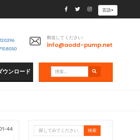
言語
郵送してください:
7120296
info@aodd-pump.net
7108050
ダウンロード
検索