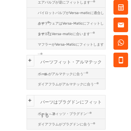
―®
エアバルブが逆にフィットします
パイロットバルブがVersa-maticに適合し
―®
ハードウェアはVersa-Maticにフィットし
ます
―®
―®
シールはVersa-maticに合います
ます
マフラーがVersa-Maticにフィットします
―®
パーツフィット・アルマテック
―®
ボールがアルマテックに合う
―®
―®
ダイアフラムがアルマテックに合う
パーツはブラグドンにフィット
―®
ボール・フィッツ・ブラグドン
―®
する
―®
ダイアフラムがブラグドンに合う