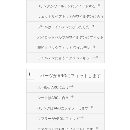
―®
Oリングがワイルデンにフィットする
ウェットリペアキットがワイルデンに合う
―®
―®
シールはワイルデンにぴったりだ
パイロットバルブがワイルデンにフィット
―®
―®
非メタリックフィット ワイルデン
―®
ワイルデンに合うエアリペアキット
パーツがAROにフィットします
―®
ボールがAROに合う
―®
―®
シートはAROに合う
―®
OリングはAROにフィットします
―®
マフラーがAROにフィット
―®
ガスケットはAROにフィットします