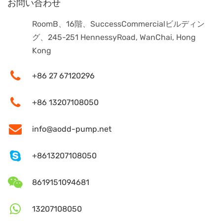
お問い合わせ
RoomB、16階、SuccessCommercialビルディン
グ、245-251 HennessyRoad, WanChai, Hong
Kong
+86 27 67120296
+86 13207108050
info@aodd-pump.net
+8613207108050
8619151094681
13207108050