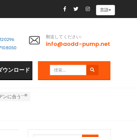
言語
郵送してください:
7120296
info@aodd-pump.net
7108050
ダウンロード
―®
デンに合う