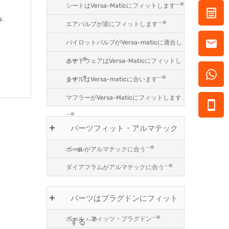
―®
シートはVersa-Maticにフィットします
チ
―®
エアバルブが逆にフィットします
パイロットバルブがVersa-maticに適合し
―®
ハードウェアはVersa-Maticにフィットし
ます
―®
―®
シールはVersa-maticに合います
ます
マフラーがVersa-Maticにフィットします
―®
パーツフィット・アルマテック
―®
ボールがアルマテックに合う
―®
―®
ダイアフラムがアルマテックに合う
パーツはブラグドンにフィット
―®
ボール・フィッツ・ブラグドン
―®
する