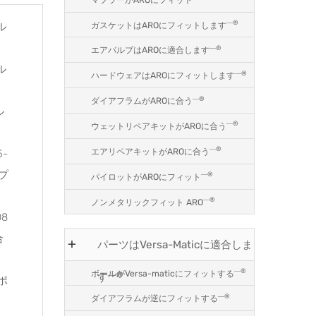
―®
ガスケットはAROにフィットします
ル
―®
エアバルブはAROに適合します
ル
―®
ハードウェアはAROにフィットします
―®
ダイアフラムがAROに合う
ル
―®
ウェットリペアキットがAROに合う
―®
エアリペアキットがAROに合う
-
プ
―®
パイロットがAROにフィット
―®
ノンメタリックフィット ARO
08
合
パーツはVersa-Maticに適合しま
―®
ボールがVersa-maticにフィットする
―®
す
ポ
―®
ダイアフラムが逆にフィットする