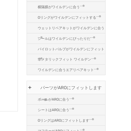
―®
横隔膜がワイルデンに合う
―®
Oリングがワイルデンにフィットする
ウェットリペアキットがワイルデンに合う
―®
―®
シールはワイルデンにぴったりだ
パイロットバルブがワイルデンにフィット
―®
―®
非メタリックフィット ワイルデン
―®
ワイルデンに合うエアリペアキット
パーツがAROにフィットします
―®
ボールがAROに合う
―®
―®
シートはAROに合う
―®
OリングはAROにフィットします
―®
マフラーがAROにフィット