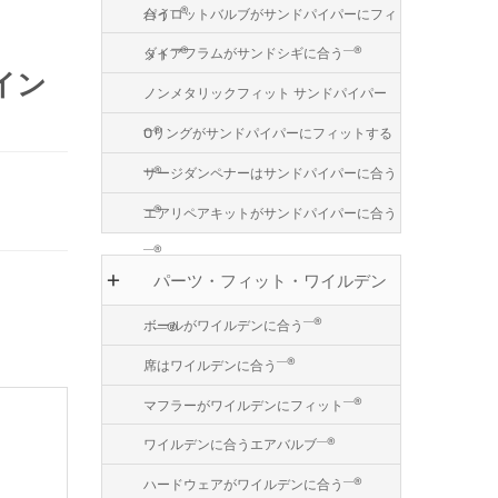
―®
パイロットバルブがサンドパイパーにフィ
合う
―®
―®
ダイアフラムがサンドシギに合う
ット
イン
ノンメタリックフィット サンドパイパー
―®
Oリングがサンドパイパーにフィットする
―®
サージダンペナーはサンドパイパーに合う
―®
エアリペアキットがサンドパイパーに合う
―®
パーツ・フィット・ワイルデン
―®
ボールがワイルデンに合う
―®
―®
席はワイルデンに合う
―®
マフラーがワイルデンにフィット
―®
ワイルデンに合うエアバルブ
―®
ハードウェアがワイルデンに合う