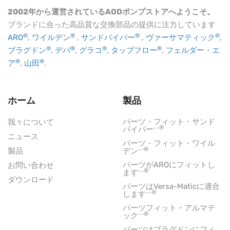
2002年から運営されているAODポンプストアへようこそ。
ブランドに合った高品質な交換部品の提供に注力しています
®
®
®
®
ARO
,
ワイルデン
,
サンドパイパー
,
ヴァーサマティック
,
®
®
®
®
ブラグドン
,
デパ
,
グラコ
,
タップフロー
,
フェルダー・エ
®
®
ア
,
山田
.
ホーム
製品
パーツ・フィット・サンド
我々について
―®
パイパー
ニュース
パーツ・フィット・ワイル
―®
製品
デン
パーツがAROにフィットし
お問い合わせ
―®
ます
ダウンロード
パーツはVersa-Maticに適合
―®
します
パーツフィット・アルマテ
―®
ック
パーツはブラグドンにフィ